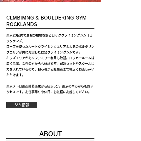
CLMBIMNG & BOULDERING GYM
ROCKLANDS
東京23区内で屈指の規模を誇るロッククライミングジム「ロ
ックランズ」
ロープを使ったルートクライミングエリアと人気のボルダリン
グエリアが共に充実した総合クライミングジムです。
キッズエリアがありファミリー利用も歓迎。ロッカールームは
広く清潔、女性の方からも好評です。課題セットやスクールに
力を入れているので、初心者から経験者まで幅広くお楽しみい
ただけます。
東京メトロ東西線葛西駅から徒歩5分。東京の中心からも好ア
クセスです。お仕事帰りや休日にお気軽にお越しください。
ジム情報
ABOUT