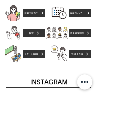
初めての方へ
営業カレンダー
料金
団体&貸切利用
Web Shop
スクール&講習
​INSTAGRAM
Oops, I can't connect right now... sorry!​
​ACCESS & OPEN HOURS
​平日/12:00~23:00